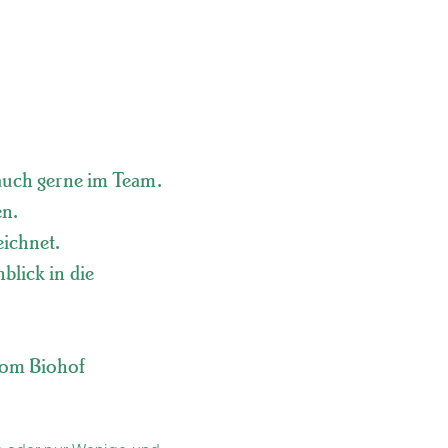
 auch gerne im Team.
en.
eichnet.
blick in die
vom Biohof