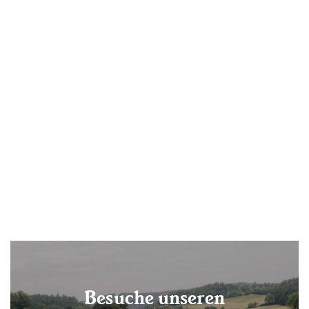
Bereits in
guten
Händen
Baum Nr. 11
160.00 CHF
Besuche unseren